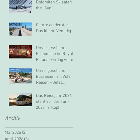
Dolomiten Skisafari in
the „Sun“
Caorle an der Adria –
Das kleine Venedig
Unvergessliche
Erlebnisse im Royal
Palace: Ein Tag voller
Glanz und Genuss
Unvergessliche
Busreisen mit Völz
Reisen – Jetzt
buchen!
Das Reisejahr 2026
steht vor der Tür -
2027 im Kopf!
Archiv
Mai 2026
(2)
2 Beiträge
April 2026
(3)
3 Beiträge