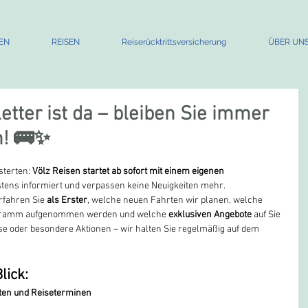
EN
REISEN
Reiserücktrittsversicherung
ÜBER UN
tter ist da – bleiben Sie immer
n! 🚌✨
terten: 
Völz Reisen startet ab sofort mit einem eigenen 
tens informiert und verpassen keine Neuigkeiten mehr.
fahren Sie 
als Erster
, welche neuen Fahrten wir planen, welche 
ogramm aufgenommen werden und welche 
exklusiven Angebote
 auf Sie 
se oder besondere Aktionen – wir halten Sie regelmäßig auf dem 
lick:
ten und Reiseterminen