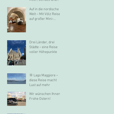
mediterranem Flair
Auf in die nordische
🇮🇹☀️
Welt – Mit Völz Reisen
auf großer Mini-
Kreuzfahrt nach Oslo
Drei Länder, drei
Städte – eine Reise
voller Höhepunkte
🌞 Lago Maggiore –
diese Reise macht
Lust auf mehr
Wir wünschen Ihnen
Frohe Ostern!