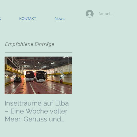
Anmelden
S
KONTAKT
News
Empfohlene Einträge
Inselträume auf Elba
Auf in die nordische
– Eine Woche voller
Welt – Mit Völz
Meer, Genuss und
Reisen auf großer
mediterranem Flair
Mini-Kreuzfahrt nach
Oslo
🇮🇹☀️