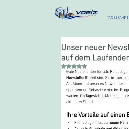
TAGESFAHRT
Unser neuer Newsle
auf dem Laufende
Mit NaN von 5 Sternen bewertet.
Gute Nachrichten für alle Reisebegeis
Newsletter!
Damit sind Sie immer bes
Als Abonnent unseres Newsletters er
spannenden Reiseziele neu ins Pr
warten. Ob Tagesfahrt, Mehrtagesrei
aktuellen Stand.
Ihre Vorteile auf einen B
Frühzeitige Infos zu 
neuen Fahr
Aktuelle 
Angebote und Aktionen