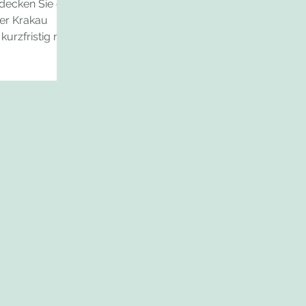
decken Sie die
er Krakau
urzfristig mit
eisefreunde
nd gesegnete
ngen die Tage
sten gewünscht
 gerade mit
ide und lassen
im Hotel Zur
lle