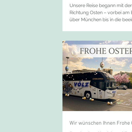
Unsere Reise begann mit der 
Richtung Osten – vorbei am
über München bis in die be
Metropole Wien, die wir am
erreichten. Schon während d
wuchs die Vorfreude auf d
Tage voller Kultur, Geschich
gemeinsamer Erlebnisse. Kai
erleben Am ersten Tag erkun
Wien bei einer abwechslung
Stadtrundfahrt. Im Anschluss
echtes Highlight auf dem Pr
Führung durch das prachtvol
Wir wünschen Ihnen Frohe 