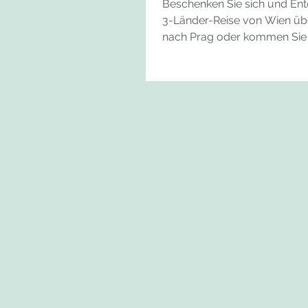
Beschenken Sie sich und Ent
3-Länder-Reise von Wien üb
nach Prag oder kommen Sie k
zum Lago Maggiore Liebe R
wir wünschen Ihnen frohe u
Ostern und hoffen Sie verbri
so wie Sie sich das am lieb
haben. Einige von Ihnen sind
Walter in der Lüneburger He
sich von Familie Rieckmann 
Grünen Eiche verwöhnen und entdecken
Bremen, Hamburg und die to
Landschaft