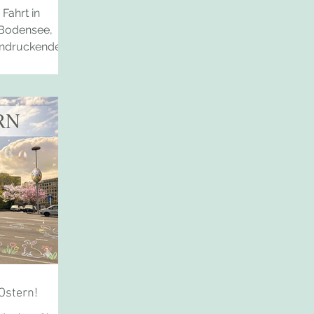
überquerten wir mit unserem Bus den Se
Fahrt in
nach Verbania Intra. Das glitzernde Was
 Bodensee,
eindruckende
 Abend
er Anreise
ie kommenden
te und
serliches Wien
deten wir
sreichen
 stand ein
ogramm: die
le S
Ostern!