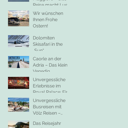
Reise macht Lust
auf mehr
Wir wünschen
Ihnen Frohe
Ostern!
Dolomiten
Skisafari in the
„Sun“
Caorle an der
Adria – Das kleine
Venedig
Unvergessliche
Erlebnisse im
Royal Palace: Ein
Tag voller Glanz
Unvergessliche
und Genuss
Busreisen mit
Völz Reisen –
Jetzt buchen!
Das Reisejahr