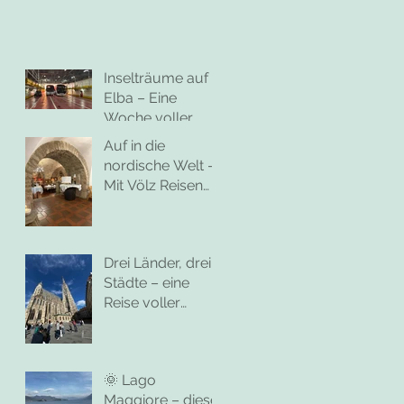
Inselträume auf
Elba – Eine
Woche voller
Meer, Genuss und
Auf in die
mediterranem
nordische Welt –
Flair 🇮🇹☀️
Mit Völz Reisen
auf großer Mini-
Kreuzfahrt nach
Oslo
Drei Länder, drei
Städte – eine
Reise voller
Höhepunkte
🌞 Lago
Maggiore – diese