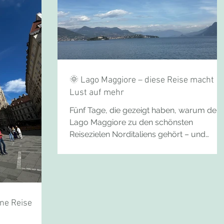
🌞 Lago Maggiore – diese Reise macht
Lust auf mehr
Fünf Tage, die gezeigt haben, warum der
Lago Maggiore zu den schönsten
Reisezielen Norditaliens gehört – und
warum unsere Gäste am Ende vor allem
eines gesagt haben: „Das machen wir
wieder!“ 🚌 Schon die Anreise ein Erlebnis
Bereits die Hinfahrt setzte den Ton für die
besondere Reise: Nach einem Aufenthalt i
ine Reise
Luino, mit seinem typisch italienischen Flai
ging es weiter zur Fähre. Von Laveno aus