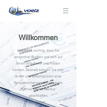
Willkommen
Uns ist es wichtig, dass Sie
sorgenfrei Buchen und sich auf
Ihren Urlaub mit uns freuen
können. Deshalb können Sie hier
direkt und unkompliziert eine
Reiseabsicherung mit unserem
Partner Hanse Merkur
abschließen.
Es stehen