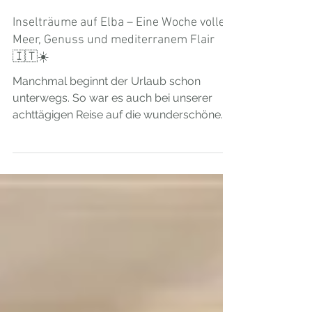
Inselträume auf Elba – Eine Woche voller
Meer, Genuss und mediterranem Flair
🇮🇹☀️
Manchmal beginnt der Urlaub schon
unterwegs. So war es auch bei unserer
achttägigen Reise auf die wunderschöne
Insel Elba. Bereits während der Fahrt
Richtung Süden stieg die Vorfreude im Bus
von Stunde zu Stunde – und passend dazu
wurde auch das Wetter immer sonniger
und sommerlicher. Italien empfing uns mit
blauem Himmel, warmen Temperaturen
und diesem besonderen mediterranen
Gefühl, das sofort Lust auf Urlaub macht.