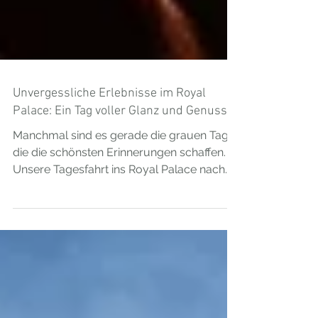
Unvergessliche Erlebnisse im Royal
Palace: Ein Tag voller Glanz und Genuss
Manchmal sind es gerade die grauen Tage,
die die schönsten Erinnerungen schaffen.
Unsere Tagesfahrt ins Royal Palace nach
Kirrwiller war genau so ein Erlebnis:
draußen Regen und winterliche Stimmung
– drinnen Glanz, Genuss und große
Gefühle. 🚌 Zwei Busse – volle Vorfreude
Mit gleich zwei Reisebussen machten wir