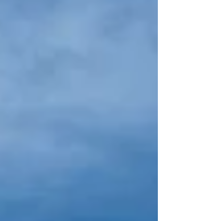
uns auf den Weg ins Elsass. Schon
während der Anreise war die Stimmung
bestens. Zur Einstimmung auf einen
besonderen Tag gab es für unsere Gäste
einen kleinen Sektem