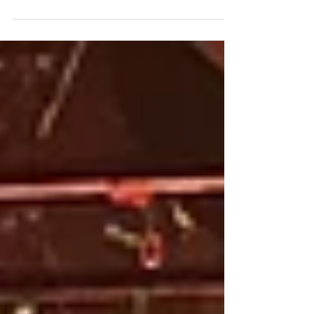
Dieses malerische Küstenstädtchen an der
nördlichen Adria vereint alles, was Italien so
faszinierend macht: Geschichte, Schönheit,
kulinarische Genüsse und die Wärme der
mediterranen Lebensart. Wenn Sie nach
einem authentischen italienischen Erlebnis
fernab der überlaufenen Touristenpfade
suchen, dann ist Caorle genau das R