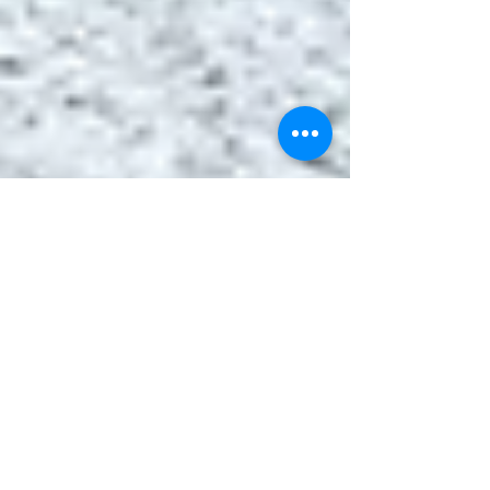
Dolomiten Skisafari in the „Sun“
Skisafari Dolomiten 2026 – Eine
unvergessliche Winterwoche in Südtirol
Vom 28. Februar bis zum 7. März 2026
waren wir mit unserer Reisegruppe wieder
unterwegs zu einer besonderen