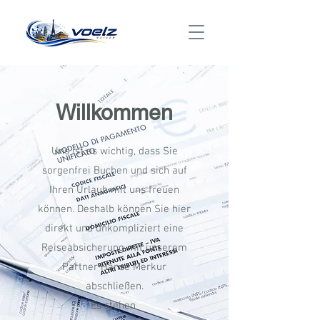
Willkommen
Uns ist es wichtig, dass Sie
sorgenfrei Buchen und sich auf
Ihren Urlaub mit uns freuen
können. Deshalb können Sie hier
direkt und unkompliziert eine
Reiseabsicherung mit unserem
Partner Hanse Merkur
abschließen.
Es stehen