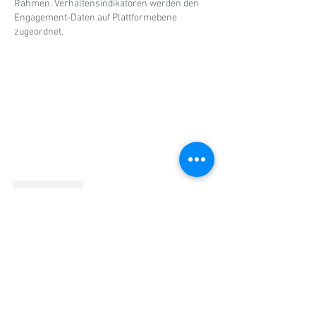
Rahmen. Verhaltensindikatoren werden den 
Engagement-Daten auf Plattformebene 
zugeordnet.
Gefällt mir
Christa Bäuml
20. Jan.
Ein toller Bericht und absolut zutreffend!👍
Gefällt mir