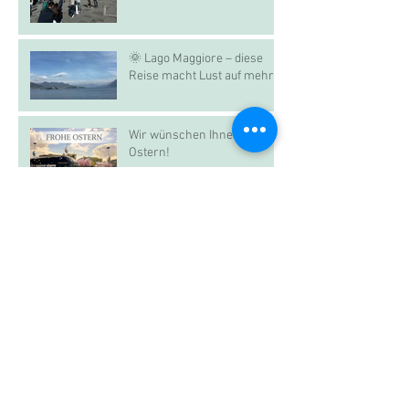
🌞 Lago Maggiore – diese
Reise macht Lust auf mehr
Wir wünschen Ihnen Frohe
Ostern!
Dolomiten Skisafari in the
„Sun“
Caorle an der Adria – Das
kleine Venedig
Unvergessliche Erlebnisse
im Royal Palace: Ein Tag