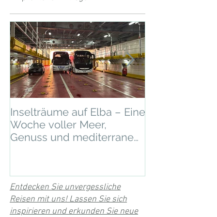
Inselträume auf Elba – Eine
Auf in die nor
Woche voller Meer,
Mit Völz Reise
Genuss und mediterranem
Mini-Kreuzfah
Flair 🇮🇹☀️
Entdecken Sie unvergessliche
Reisen mit uns! Lassen Sie sich
inspirieren und erkunden Sie neue