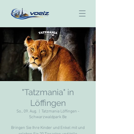
"Tatzmania" in
Löffingen
So., 09. Aug.
  |  
Tatzmania Löffingen -
Schwarzwaldpark Be
Bringen Sie Ihre Kinder und Enkel mit und