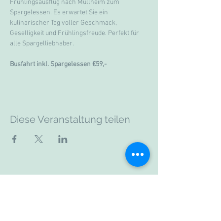
Frühlingsausflug nach Müllheim zum 
Spargelessen. Es erwartet Sie ein 
kulinarischer Tag voller Geschmack, 
Geselligkeit und Frühlingsfreude. Perfekt für 
alle Spargelliebhaber.
Busfahrt inkl. Spargelessen €59,- 
Diese Veranstaltung teilen