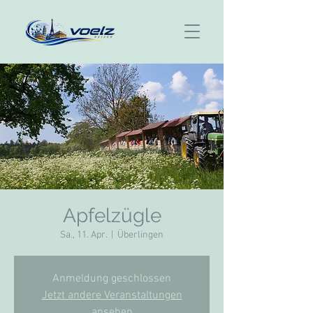
Apfelzügle
Sa., 11. Apr.
  |  
Überlingen
Anmeldung geschlossen
Jetzt andere Veranstaltungen
ansehen